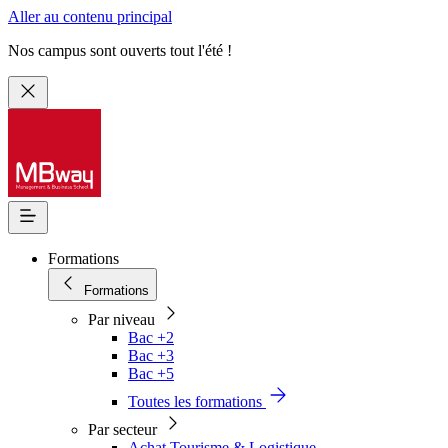
Aller au contenu principal
Nos campus sont ouverts tout l'été !
Formations
Formations
Par niveau
Bac +2
Bac +3
Bac +5
Toutes les formations
Par secteur
Achat Tourisme & Logistique