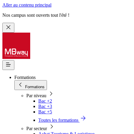
Aller au contenu principal
Nos campus sont ouverts tout l'été !
Formations
Formations
Par niveau
Bac +2
Bac +3
Bac +5
Toutes les formations
Par secteur
Achat Tourisme & Logistique