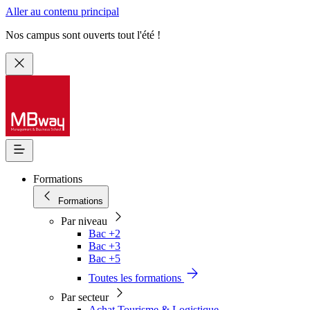
Aller au contenu principal
Nos campus sont ouverts tout l'été !
Formations
Formations
Par niveau
Bac +2
Bac +3
Bac +5
Toutes les formations
Par secteur
Achat Tourisme & Logistique