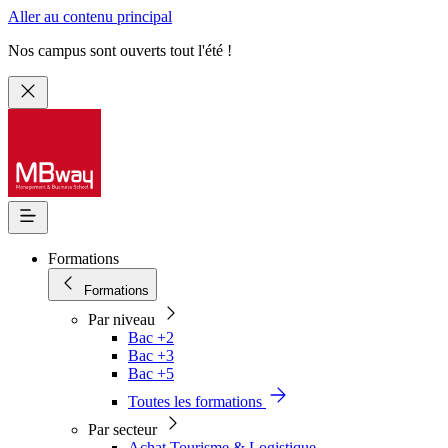
Aller au contenu principal
Nos campus sont ouverts tout l'été !
Formations
Formations
Par niveau
Bac +2
Bac +3
Bac +5
Toutes les formations
Par secteur
Achat Tourisme & Logistique