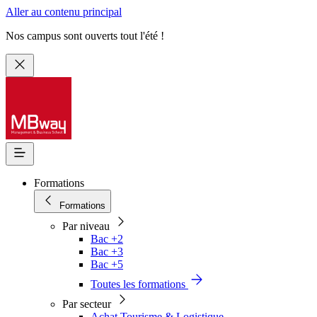
Aller au contenu principal
Nos campus sont ouverts tout l'été !
Formations
Formations
Par niveau
Bac +2
Bac +3
Bac +5
Toutes les formations
Par secteur
Achat Tourisme & Logistique