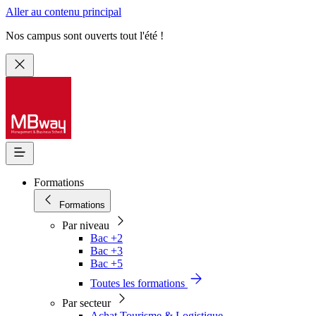
Aller au contenu principal
Nos campus sont ouverts tout l'été !
Formations
Formations
Par niveau
Bac +2
Bac +3
Bac +5
Toutes les formations
Par secteur
Achat Tourisme & Logistique