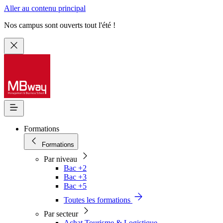
Aller au contenu principal
Nos campus sont ouverts tout l'été !
Formations
Formations
Par niveau
Bac +2
Bac +3
Bac +5
Toutes les formations
Par secteur
Achat Tourisme & Logistique