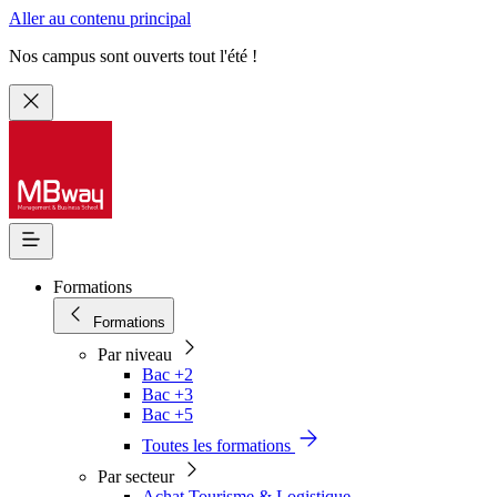
Aller au contenu principal
Nos campus sont ouverts tout l'été !
Formations
Formations
Par niveau
Bac +2
Bac +3
Bac +5
Toutes les formations
Par secteur
Achat Tourisme & Logistique