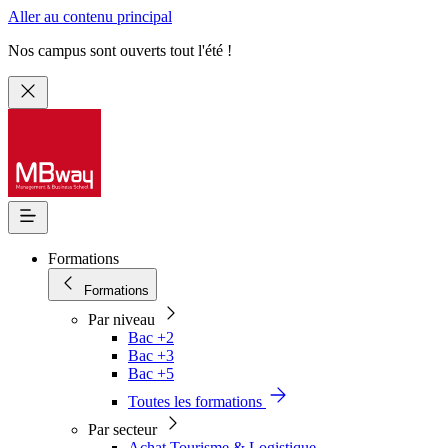
Aller au contenu principal
Nos campus sont ouverts tout l'été !
Formations
Formations
Par niveau
Bac +2
Bac +3
Bac +5
Toutes les formations
Par secteur
Achat Tourisme & Logistique