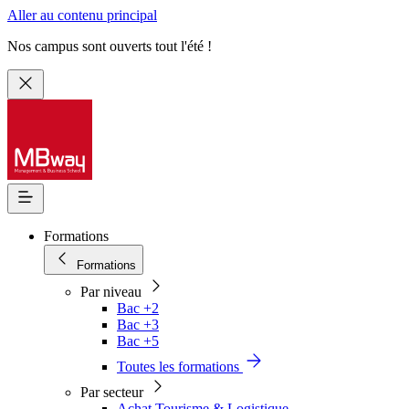
Aller au contenu principal
Nos campus sont ouverts tout l'été !
Formations
Formations
Par niveau
Bac +2
Bac +3
Bac +5
Toutes les formations
Par secteur
Achat Tourisme & Logistique