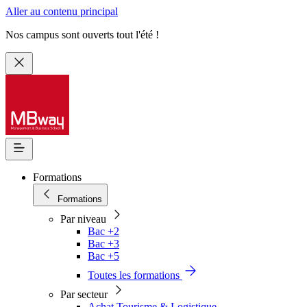
Aller au contenu principal
Nos campus sont ouverts tout l'été !
Formations
Formations
Par niveau
Bac +2
Bac +3
Bac +5
Toutes les formations
Par secteur
Achat Tourisme & Logistique