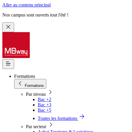
Aller au contenu principal
Nos campus sont ouverts tout l'été !
Formations
Formations
Par niveau
Bac +2
Bac +3
Bac +5
Toutes les formations
Par secteur
Achat Tourisme & Logistique