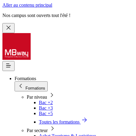
Aller au contenu principal
Nos campus sont ouverts tout l'été !
Formations
Formations
Par niveau
Bac +2
Bac +3
Bac +5
Toutes les formations
Par secteur
Achat Tourisme & Logistique