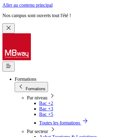
Aller au contenu principal
Nos campus sont ouverts tout l'été !
Formations
Formations
Par niveau
Bac +2
Bac +3
Bac +5
Toutes les formations
Par secteur
Achat Tourisme & Logistique