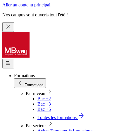
Aller au contenu principal
Nos campus sont ouverts tout l'été !
Formations
Formations
Par niveau
Bac +2
Bac +3
Bac +5
Toutes les formations
Par secteur
Achat Tourisme & Logistique