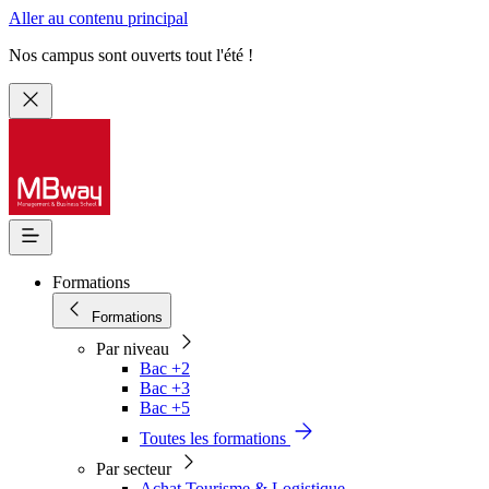
Aller au contenu principal
Nos campus sont ouverts tout l'été !
Formations
Formations
Par niveau
Bac +2
Bac +3
Bac +5
Toutes les formations
Par secteur
Achat Tourisme & Logistique