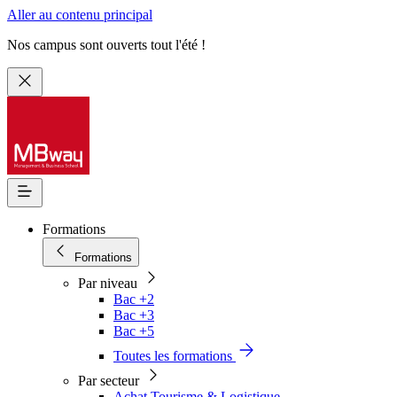
Aller au contenu principal
Nos campus sont ouverts tout l'été !
Formations
Formations
Par niveau
Bac +2
Bac +3
Bac +5
Toutes les formations
Par secteur
Achat Tourisme & Logistique