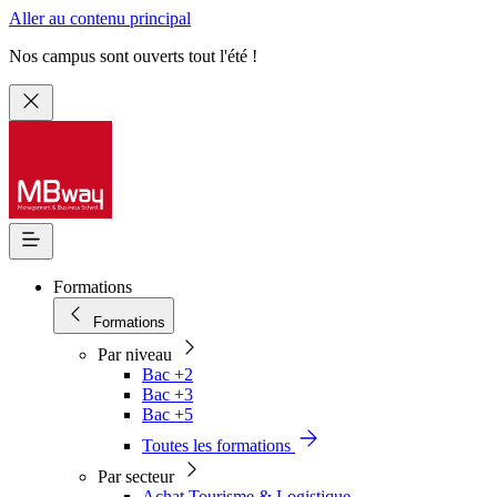
Aller au contenu principal
Nos campus sont ouverts tout l'été !
Formations
Formations
Par niveau
Bac +2
Bac +3
Bac +5
Toutes les formations
Par secteur
Achat Tourisme & Logistique