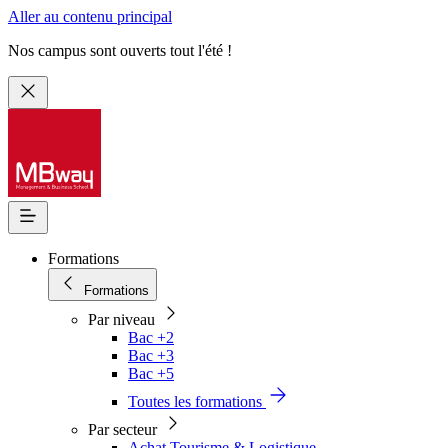
Aller au contenu principal
Nos campus sont ouverts tout l'été !
Formations
Formations
Par niveau
Bac +2
Bac +3
Bac +5
Toutes les formations
Par secteur
Achat Tourisme & Logistique