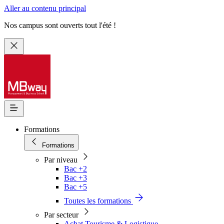
Aller au contenu principal
Nos campus sont ouverts tout l'été !
Formations
Formations
Par niveau
Bac +2
Bac +3
Bac +5
Toutes les formations
Par secteur
Achat Tourisme & Logistique