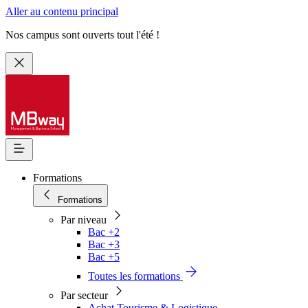
Aller au contenu principal
Nos campus sont ouverts tout l'été !
Formations
Formations
Par niveau
Bac +2
Bac +3
Bac +5
Toutes les formations
Par secteur
Achat Tourisme & Logistique