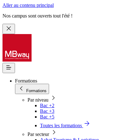
Aller au contenu principal
Nos campus sont ouverts tout l'été !
Formations
Formations
Par niveau
Bac +2
Bac +3
Bac +5
Toutes les formations
Par secteur
Achat Tourisme & Logistique