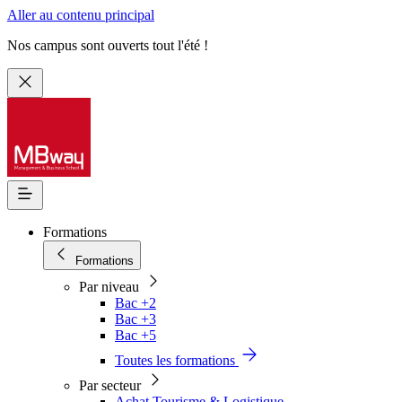
Aller au contenu principal
Nos campus sont ouverts tout l'été !
Formations
Formations
Par niveau
Bac +2
Bac +3
Bac +5
Toutes les formations
Par secteur
Achat Tourisme & Logistique