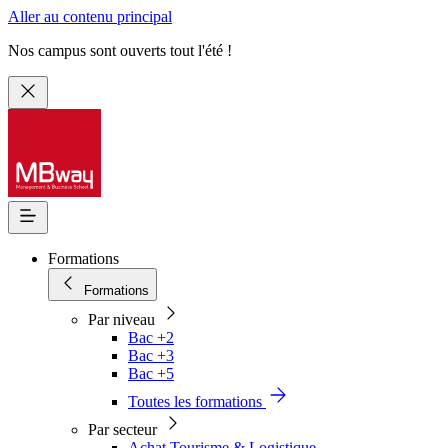
Aller au contenu principal
Nos campus sont ouverts tout l'été !
Formations
Formations
Par niveau
Bac +2
Bac +3
Bac +5
Toutes les formations
Par secteur
Achat Tourisme & Logistique