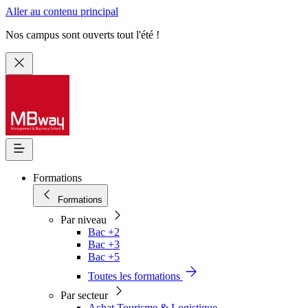
Aller au contenu principal
Nos campus sont ouverts tout l'été !
Formations
Formations
Par niveau
Bac +2
Bac +3
Bac +5
Toutes les formations
Par secteur
Achat Tourisme & Logistique