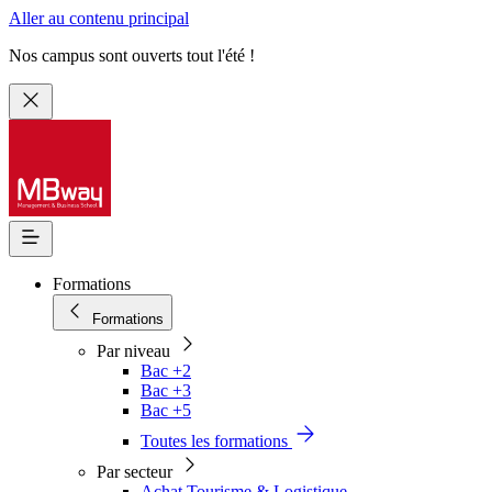
Aller au contenu principal
Nos campus sont ouverts tout l'été !
Formations
Formations
Par niveau
Bac +2
Bac +3
Bac +5
Toutes les formations
Par secteur
Achat Tourisme & Logistique