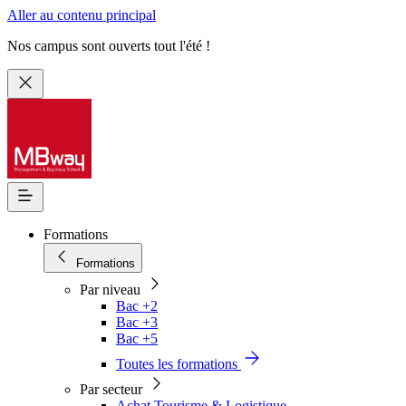
Aller au contenu principal
Nos campus sont ouverts tout l'été !
Formations
Formations
Par niveau
Bac +2
Bac +3
Bac +5
Toutes les formations
Par secteur
Achat Tourisme & Logistique