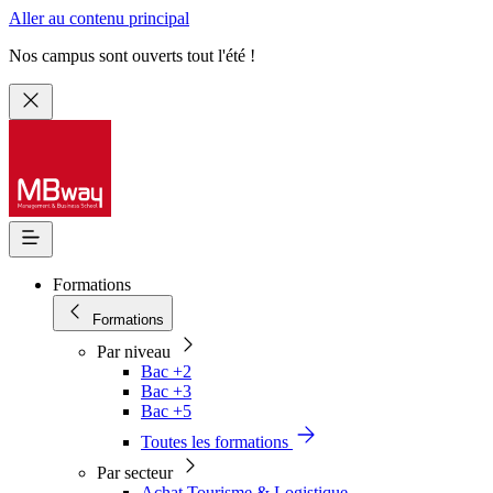
Aller au contenu principal
Nos campus sont ouverts tout l'été !
Formations
Formations
Par niveau
Bac +2
Bac +3
Bac +5
Toutes les formations
Par secteur
Achat Tourisme & Logistique