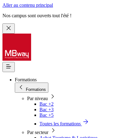
Aller au contenu principal
Nos campus sont ouverts tout l'été !
Formations
Formations
Par niveau
Bac +2
Bac +3
Bac +5
Toutes les formations
Par secteur
Achat Tourisme & Logistique