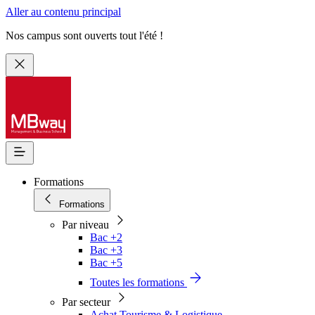
Aller au contenu principal
Nos campus sont ouverts tout l'été !
Formations
Formations
Par niveau
Bac +2
Bac +3
Bac +5
Toutes les formations
Par secteur
Achat Tourisme & Logistique