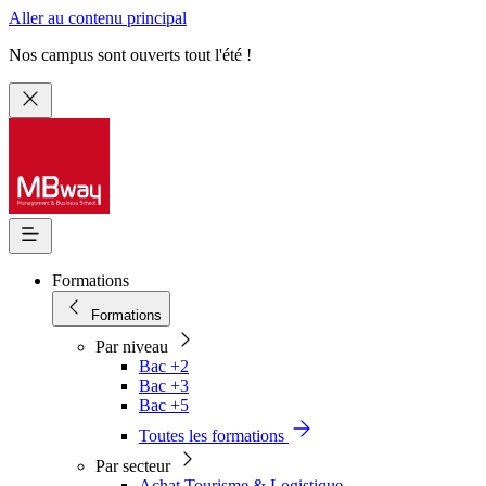
Aller au contenu principal
Nos campus sont ouverts tout l'été !
Formations
Formations
Par niveau
Bac +2
Bac +3
Bac +5
Toutes les formations
Par secteur
Achat Tourisme & Logistique