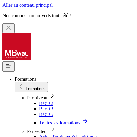
Aller au contenu principal
Nos campus sont ouverts tout l'été !
Formations
Formations
Par niveau
Bac +2
Bac +3
Bac +5
Toutes les formations
Par secteur
Achat Tourisme & Logistique