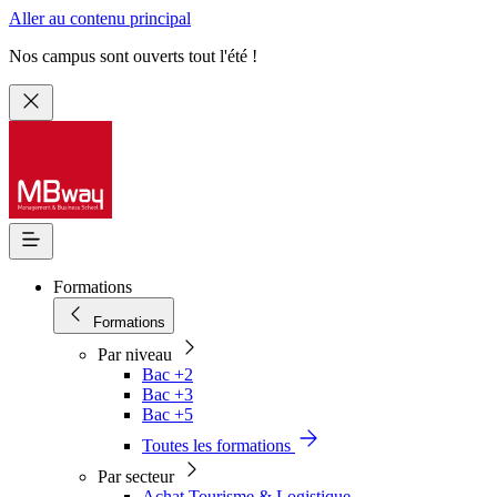
Aller au contenu principal
Nos campus sont ouverts tout l'été !
Formations
Formations
Par niveau
Bac +2
Bac +3
Bac +5
Toutes les formations
Par secteur
Achat Tourisme & Logistique