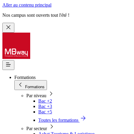
Aller au contenu principal
Nos campus sont ouverts tout l'été !
Formations
Formations
Par niveau
Bac +2
Bac +3
Bac +5
Toutes les formations
Par secteur
Achat Tourisme & Logistique