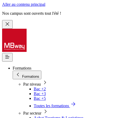
Aller au contenu principal
Nos campus sont ouverts tout l'été !
Formations
Formations
Par niveau
Bac +2
Bac +3
Bac +5
Toutes les formations
Par secteur
Achat Tourisme & Logistique