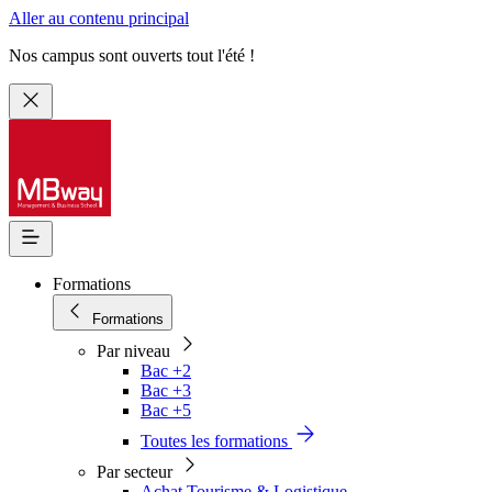
Aller au contenu principal
Nos campus sont ouverts tout l'été !
Formations
Formations
Par niveau
Bac +2
Bac +3
Bac +5
Toutes les formations
Par secteur
Achat Tourisme & Logistique