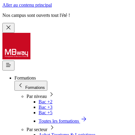
Aller au contenu principal
Nos campus sont ouverts tout l'été !
Formations
Formations
Par niveau
Bac +2
Bac +3
Bac +5
Toutes les formations
Par secteur
Achat Tourisme & Logistique