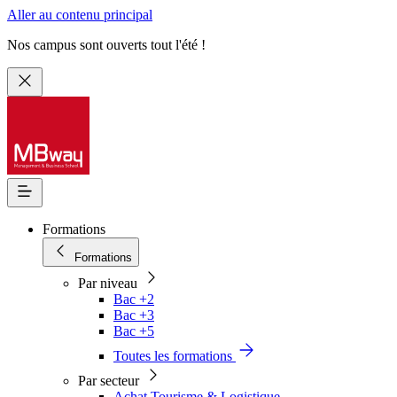
Aller au contenu principal
Nos campus sont ouverts tout l'été !
Formations
Formations
Par niveau
Bac +2
Bac +3
Bac +5
Toutes les formations
Par secteur
Achat Tourisme & Logistique