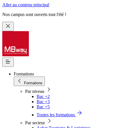
Aller au contenu principal
Nos campus sont ouverts tout l'été !
Formations
Formations
Par niveau
Bac +2
Bac +3
Bac +5
Toutes les formations
Par secteur
Achat Tourisme & Logistique