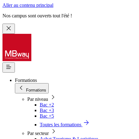
Aller au contenu principal
Nos campus sont ouverts tout l'été !
Formations
Formations
Par niveau
Bac +2
Bac +3
Bac +5
Toutes les formations
Par secteur
Achat Tourisme & Logistique