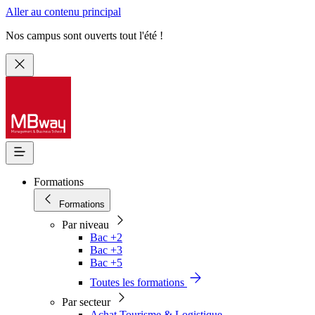
Aller au contenu principal
Nos campus sont ouverts tout l'été !
Formations
Formations
Par niveau
Bac +2
Bac +3
Bac +5
Toutes les formations
Par secteur
Achat Tourisme & Logistique