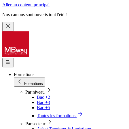
Aller au contenu principal
Nos campus sont ouverts tout l'été !
Formations
Formations
Par niveau
Bac +2
Bac +3
Bac +5
Toutes les formations
Par secteur
Achat Tourisme & Logistique