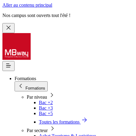
Aller au contenu principal
Nos campus sont ouverts tout l'été !
Formations
Formations
Par niveau
Bac +2
Bac +3
Bac +5
Toutes les formations
Par secteur
Achat Tourisme & Logistique