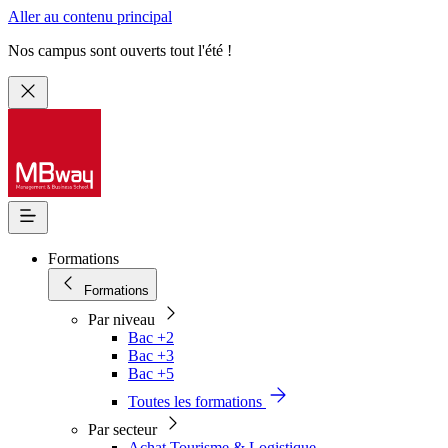
Aller au contenu principal
Nos campus sont ouverts tout l'été !
Formations
Formations
Par niveau
Bac +2
Bac +3
Bac +5
Toutes les formations
Par secteur
Achat Tourisme & Logistique