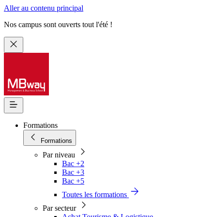
Aller au contenu principal
Nos campus sont ouverts tout l'été !
Formations
Formations
Par niveau
Bac +2
Bac +3
Bac +5
Toutes les formations
Par secteur
Achat Tourisme & Logistique