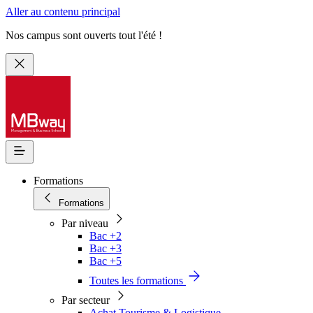
Aller au contenu principal
Nos campus sont ouverts tout l'été !
Formations
Formations
Par niveau
Bac +2
Bac +3
Bac +5
Toutes les formations
Par secteur
Achat Tourisme & Logistique