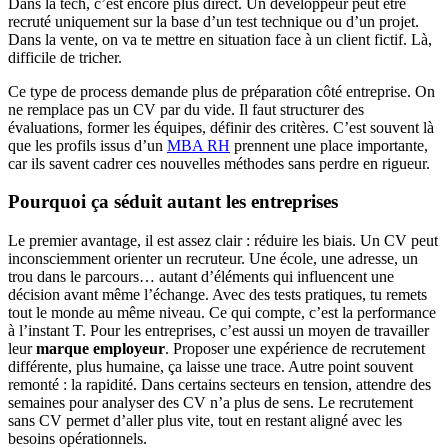
Dans la tech, c’est encore plus direct. Un développeur peut être
recruté uniquement sur la base d’un test technique ou d’un projet.
Dans la vente, on va te mettre en situation face à un client fictif. Là,
difficile de tricher.
Ce type de process demande plus de préparation côté entreprise. On
ne remplace pas un CV par du vide. Il faut structurer des
évaluations, former les équipes, définir des critères. C’est souvent là
que les profils issus d’un
MBA RH
prennent une place importante,
car ils savent cadrer ces nouvelles méthodes sans perdre en rigueur.
Pourquoi ça séduit autant les entreprises
Le premier avantage, il est assez clair : réduire les biais. Un CV peut
inconsciemment orienter un recruteur. Une école, une adresse, un
trou dans le parcours… autant d’éléments qui influencent une
décision avant même l’échange. Avec des tests pratiques, tu remets
tout le monde au même niveau. Ce qui compte, c’est la performance
à l’instant T. Pour les entreprises, c’est aussi un moyen de travailler
leur
marque employeur
. Proposer une expérience de recrutement
différente, plus humaine, ça laisse une trace. Autre point souvent
remonté : la rapidité. Dans certains secteurs en tension, attendre des
semaines pour analyser des CV n’a plus de sens. Le recrutement
sans CV permet d’aller plus vite, tout en restant aligné avec les
besoins opérationnels.