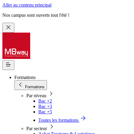
Aller au contenu principal
Nos campus sont ouverts tout l'été !
Formations
Formations
Par niveau
Bac +2
Bac +3
Bac +5
Toutes les formations
Par secteur
Achat Tourisme & Logistique