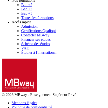
Nos formations
Bac +2
Bac +3
Bac +5
Toutes les formations
Accès rapide
Admission
Certifications Qualiopi
Contacter MBway
Financer ses études
Schéma des études
VAE
Étudier à l'international
© 2026 MBway
-
Enseignement Supérieur Privé
Mentions légales
Politique de confidentialité