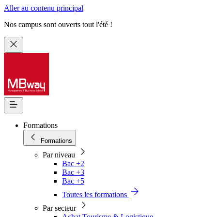
Aller au contenu principal
Nos campus sont ouverts tout l'été !
Formations
Formations
Par niveau
Bac +2
Bac +3
Bac +5
Toutes les formations
Par secteur
Achat Tourisme & Logistique