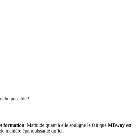
 riche possible !
et
formation
. Mathilde quant à elle souligne le fait que
MBway
est
r de manière épanouissante qu’ici.