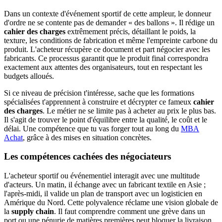
Dans un contexte d'événement sportif de cette ampleur, le donneur
d'ordre ne se contente pas de demander « des ballons ». Il rédige un
cahier des charges
extrêmement précis, détaillant le poids, la
texture, les conditions de fabrication et même l'empreinte carbone du
produit. L'acheteur récupère ce document et part négocier avec les
fabricants. Ce processus garantit que le produit final correspondra
exactement aux attentes des organisateurs, tout en respectant les
budgets alloués.
Si ce niveau de précision t'intéresse, sache que les formations
spécialisées t'apprennent à construire et décrypter ce fameux
cahier
des charges
. Le métier ne se limite pas à acheter au prix le plus bas.
Il s'agit de trouver le point d'équilibre entre la qualité, le coût et le
délai. Une compétence que tu vas forger tout au long du
MBA
Achat
, grâce à des mises en situation concrètes.
Les compétences cachées des négociateurs
L'acheteur sportif ou événementiel interagit avec une multitude
d'acteurs. Un matin, il échange avec un fabricant textile en Asie ;
l'après-midi, il valide un plan de transport avec un logisticien en
Amérique du Nord. Cette polyvalence réclame une vision globale de
la
supply chain
. Il faut comprendre comment une grève dans un
port ou une pénurie de matières premières peut bloquer la livraison