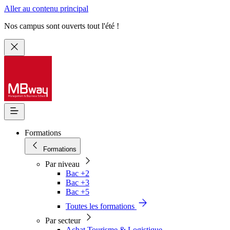
Aller au contenu principal
Nos campus sont ouverts tout l'été !
Formations
Formations
Par niveau
Bac +2
Bac +3
Bac +5
Toutes les formations
Par secteur
Achat Tourisme & Logistique