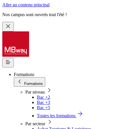
Aller au contenu principal
Nos campus sont ouverts tout l'été !
Formations
Formations
Par niveau
Bac +2
Bac +3
Bac +5
Toutes les formations
Par secteur
Achat Tourisme & Logistique